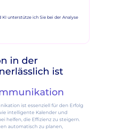
Navigieren Sie d
auf dem Weg zur
KI unterstütze ich Sie bei der Analyse
 in der
rlässlich ist
Kommunikation
ation ist essenziell für den Erfolg
ie intelligente Kalender und
elfen, die Effizienz zu steigern.
gen automatisch zu planen,