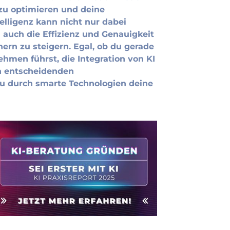
zu optimieren und deine
elligenz kann nicht nur dabei
 auch die Effizienz und Genauigkeit
ern zu steigern. Egal, ob du gerade
ehmen führst, die Integration von KI
n entscheidenden
du durch smarte Technologien deine