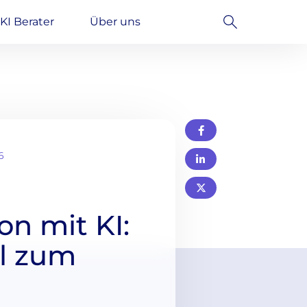
KI Berater
Über uns
6
n mit KI:
el zum