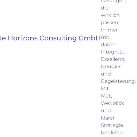
Lösungen,
die
wirklich
passen.
Immer
ite Horizons Consulting GmbH
mit
dabei:
Integrität,
Exzellenz,
Neugier
und
Begeisterung.
Mit
Mut,
Weitblick
und
klarer
Strategie
begleiten