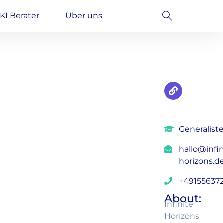
KI Berater
Über uns
Generalist
hallo@infin
horizons.d
+49155637
About:
Infinite
Horizons