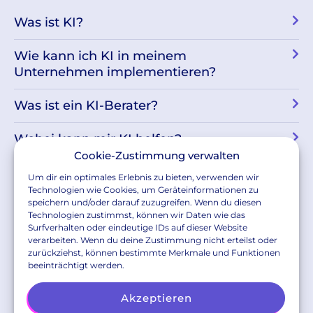
Was ist KI?
Wie kann ich KI in meinem
Unternehmen implementieren?
Was ist ein KI-Berater?
Wobei kann mir KI helfen?
Cookie-Zustimmung verwalten
Wie viele Unternehmen nutzen schon
Um dir ein optimales Erlebnis zu bieten, verwenden wir
KI?
Technologien wie Cookies, um Geräteinformationen zu
speichern und/oder darauf zuzugreifen. Wenn du diesen
Technologien zustimmst, können wir Daten wie das
In welchen Branchen kann ich einen KI-
Surfverhalten oder eindeutige IDs auf dieser Website
Berater einsetzen?
verarbeiten. Wenn du deine Zustimmung nicht erteilst oder
zurückziehst, können bestimmte Merkmale und Funktionen
beeinträchtigt werden.
Akzeptieren