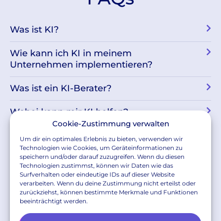
Was ist KI?
Wie kann ich KI in meinem
Unternehmen implementieren?
Was ist ein KI-Berater?
Wobei kann mir KI helfen?
Cookie-Zustimmung verwalten
Wie viele Unternehmen nutzen schon
Um dir ein optimales Erlebnis zu bieten, verwenden wir
KI?
Technologien wie Cookies, um Geräteinformationen zu
speichern und/oder darauf zuzugreifen. Wenn du diesen
Technologien zustimmst, können wir Daten wie das
In welchen Branchen kann ich einen KI-
Surfverhalten oder eindeutige IDs auf dieser Website
Berater einsetzen?
verarbeiten. Wenn du deine Zustimmung nicht erteilst oder
zurückziehst, können bestimmte Merkmale und Funktionen
beeinträchtigt werden.