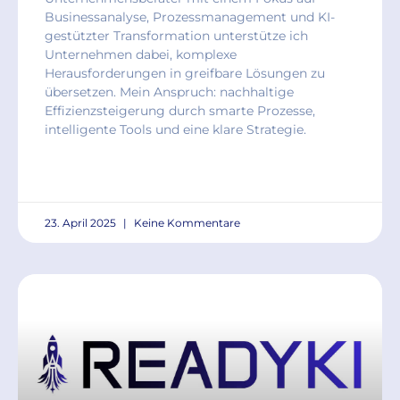
Businessanalyse, Prozessmanagement und KI-
gestützter Transformation unterstütze ich
Unternehmen dabei, komplexe
Herausforderungen in greifbare Lösungen zu
übersetzen. Mein Anspruch: nachhaltige
Effizienzsteigerung durch smarte Prozesse,
intelligente Tools und eine klare Strategie.
READ MORE »
23. April 2025
Keine Kommentare
GENERALISTEN