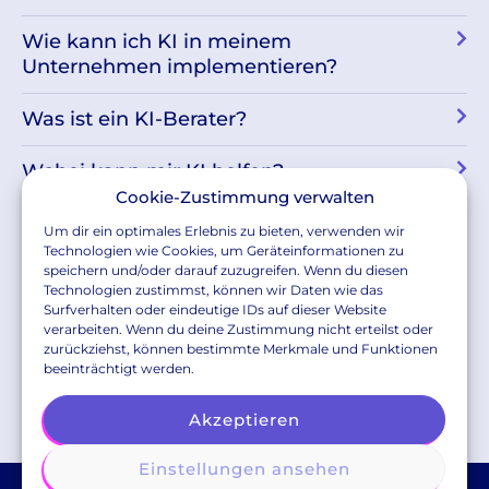
Wie kann ich KI in meinem
Unternehmen implementieren?
Was ist ein KI-Berater?
Wobei kann mir KI helfen?
Cookie-Zustimmung verwalten
Wie viele Unternehmen nutzen schon
Um dir ein optimales Erlebnis zu bieten, verwenden wir
KI?
Technologien wie Cookies, um Geräteinformationen zu
speichern und/oder darauf zuzugreifen. Wenn du diesen
Technologien zustimmst, können wir Daten wie das
In welchen Branchen kann ich einen KI-
Surfverhalten oder eindeutige IDs auf dieser Website
Berater einsetzen?
verarbeiten. Wenn du deine Zustimmung nicht erteilst oder
zurückziehst, können bestimmte Merkmale und Funktionen
beeinträchtigt werden.
Akzeptieren
Einstellungen ansehen