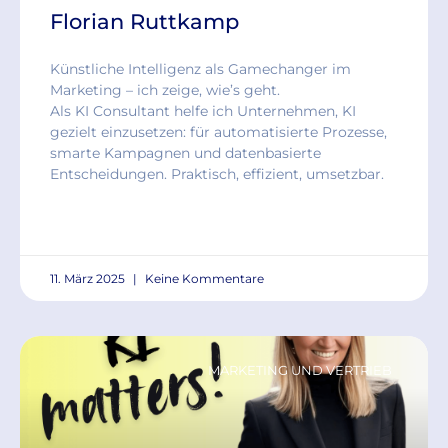
Florian Ruttkamp
Künstliche Intelligenz als Gamechanger im
Marketing – ich zeige, wie’s geht.
Als KI Consultant helfe ich Unternehmen, KI
gezielt einzusetzen: für automatisierte Prozesse,
smarte Kampagnen und datenbasierte
Entscheidungen. Praktisch, effizient, umsetzbar.
READ MORE »
11. März 2025
Keine Kommentare
MARKETING UND VERTRIEB