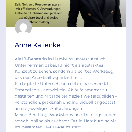
Anne Kalienke
Als KI-Beraterin in Hamburg unterstütze ich
Unternehmen dabei, KI nicht als abstraktes
Konzept zu sehen, sondern als echtes Werkzeug,
das den Arbeitsalltag erleichtert.
Ich begleite Unternehmen dabei, passende KI-
Strategien zu entwickeln, Abläufe smarter zu
gestalten und Mitarbeiter gezielt weiterzubilden –
verständlich, praxisnah und individuell angepasst
an die jeweiligen Anforderungen.
Meine Beratung, Workshops und Trainings finden
sowohl online als auch vor Ort in Hamburg sowie
im gesamten DACH-Raum statt.