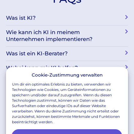
Was ist KI?
Wie kann ich KI in meinem
Unternehmen implementieren?
Was ist ein KI-Berater?
Wobei kann mir KI helfen?
Cookie-Zustimmung verwalten
Wie viele Unternehmen nutzen schon
Um dir ein optimales Erlebnis zu bieten, verwenden wir
KI?
Technologien wie Cookies, um Geräteinformationen zu
speichern und/oder darauf zuzugreifen. Wenn du diesen
Technologien zustimmst, können wir Daten wie das
In welchen Branchen kann ich einen KI-
Surfverhalten oder eindeutige IDs auf dieser Website
Berater einsetzen?
verarbeiten. Wenn du deine Zustimmung nicht erteilst oder
zurückziehst, können bestimmte Merkmale und Funktionen
beeinträchtigt werden.